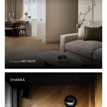
Студия:
ART METR
SHABBA