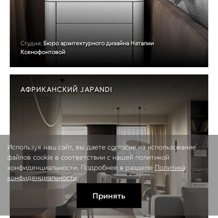
Студия:
Бюро архитектурного дизайна Наталии
Ксенофонтовой
АФРИКАНСКИЙ JAPANDI
Используя наш сайт, вы даете согласие на использование
файлов cookie в соответствии с нашей политикой
конфиденциальности. Подробнее в разделе
Политика
конфиденциальности
.
Принять