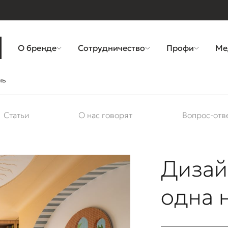
О бренде
Сотрудничество
Профи
Ме
чь
Статьи
О нас говорят
Вопрос-отв
Дизай
одна 