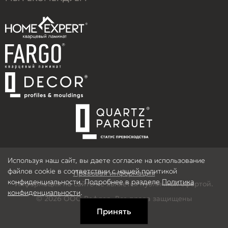
Используя наш сайт, вы даете согласие на использование
файлов cookie в соответствии с нашей политикой
Правовая информация
конфиденциальности. Подробнее в разделе
Политика
Информация на сайте не является публичной офертой.
конфиденциальности
.
© 2026 ООО Рефлор, Все права защищены
Принять