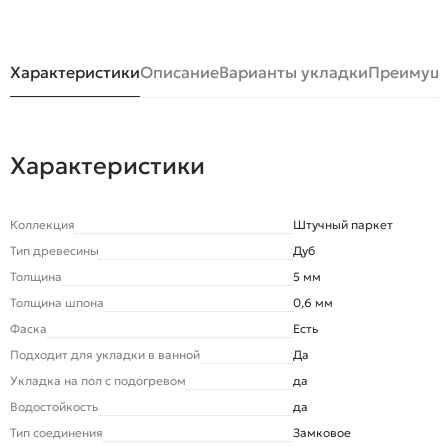
Характеристики
Описание
Варианты укладки
Преимуще
Характеристики
Коллекция
Штучный паркет
Тип древесины
Дуб
Толщина
5 мм
Толщина шпона
0,6 мм
Фаска
Есть
Подходит для укладки в ванной
Да
Укладка на пол c подогревом
да
Водостойкость
да
Тип соединения
Замковое