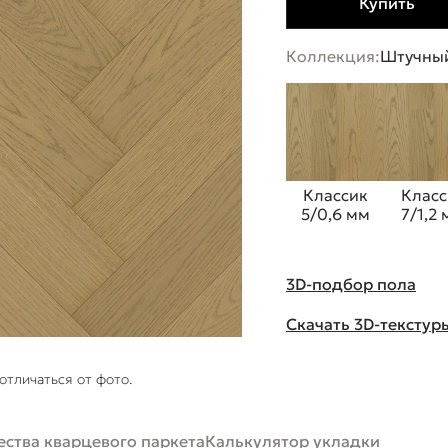
Купить
Коллекция:
Штучный
Классик
Класс
5/0,6 мм
7/1,2
3D-подбор пола
Скачать 3D-текстур
отличаться от фото.
ства кварцевого паркета
Калькулятор укладки