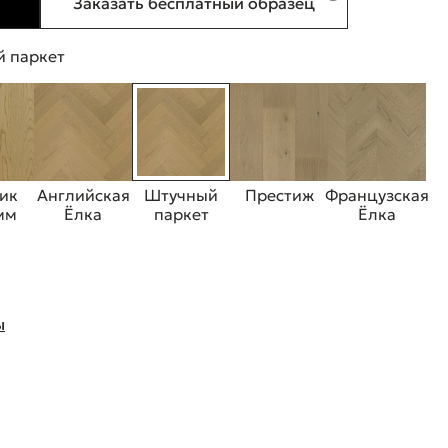
Заказать бесплатный образец
 паркет
ик
Английская
Штучный
Престиж
Французская
 мм
Ёлка
паркет
Ёлка
ы