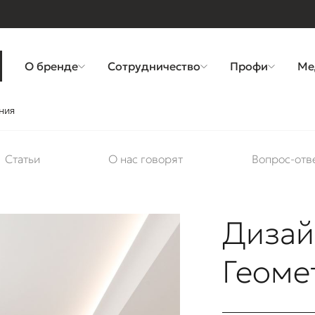
О бренде
Сотрудничество
Профи
Ме
ния
Статьи
О нас говорят
Вопрос-отв
Дизай
Геоме