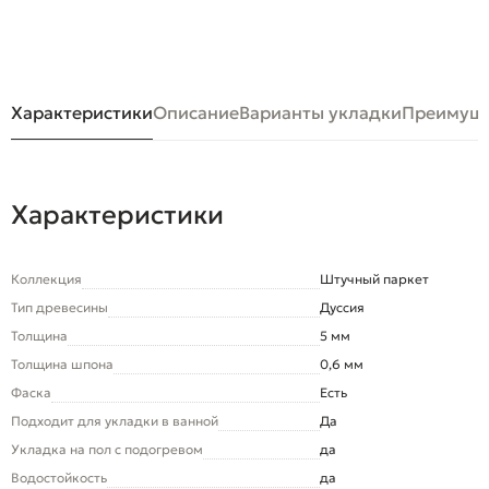
Характеристики
Описание
Варианты укладки
Преимуще
Характеристики
Коллекция
Штучный паркет
Тип древесины
Дуссия
Толщина
5 мм
Толщина шпона
0,6 мм
Фаска
Есть
Подходит для укладки в ванной
Да
Укладка на пол c подогревом
да
Водостойкость
да