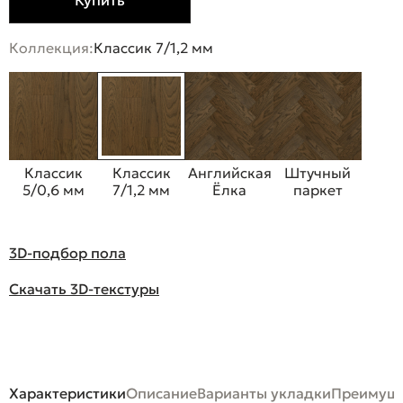
Купить
Коллекция:
Классик 7/1,2 мм
Классик
Классик
Английская
Штучный
5/0,6 мм
7/1,2 мм
Ёлка
паркет
3D-подбор пола
Скачать 3D-текстуры
Характеристики
Описание
Варианты укладки
Преимуще