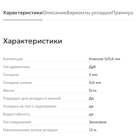
Характеристики
Описание
Варианты укладки
Преимуще
Характеристики
Коллекция
Классик 5/0,6 мм
Тип древесины
Дуб
Толщина
5 мм
Толщина шпона
0,6 мм
Фаска
Есть
Подходит для укладки в ванной
Да
Укладка на пол c подогревом
да
Водостойкость
да
Тип соединения
Замковое
Максимальная длина укладки
12 м.