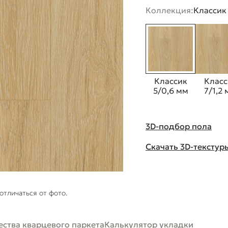
Коллекция:
Классик
Классик
Класс
5/0,6 мм
7/1,2
3D-подбор пола
Скачать 3D-текстур
отличаться от фото.
ства кварцевого паркета
Калькулятор укладки