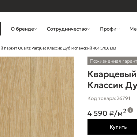
О бренде
Сотрудничество
Профи
Ме
 паркет Quartz Parquet Классик Дуб Испанский 404 5/0,6 мм
Пожизненная гаран
Кварцевый 
Классик Ду
Код товара:
26791
2
4 590 ₽/м
Купить