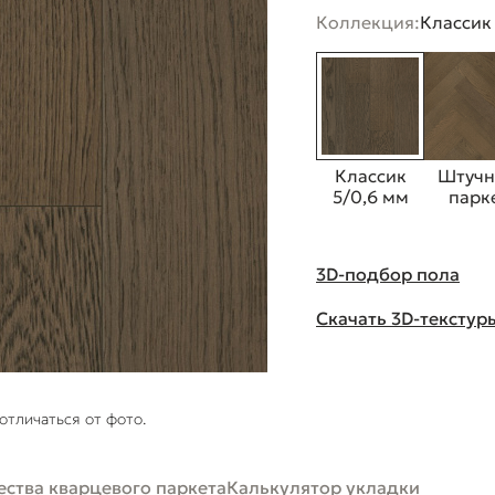
Коллекция:
Классик
Классик
Штуч
5/0,6 мм
парк
3D-подбор пола
Скачать 3D-текстур
отличаться от фото.
ства кварцевого паркета
Калькулятор укладки