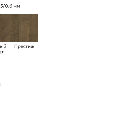
 5/0.6 мм
ный
Престиж
ет
ы