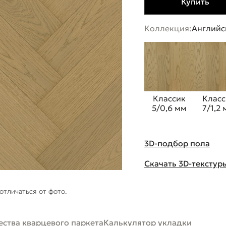
Купить
Коллекция:
Английс
Классик
Класс
5/0,6 мм
7/1,2
3D-подбор пола
Скачать 3D-текстур
отличаться от фото.
ства кварцевого паркета
Калькулятор укладки