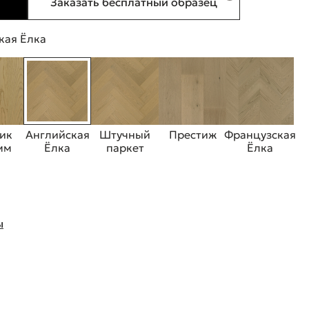
Заказать бесплатный образец
кая Ёлка
ик
Английская
Штучный
Престиж
Французская
 мм
Ёлка
паркет
Ёлка
ы