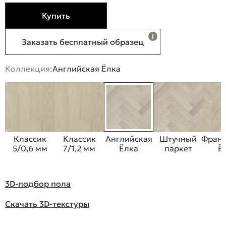
Купить
Заказать бесплатный образец
Коллекция:
Английская Ёлка
Классик
Классик
Английская
Штучный
Франц
5/0,6 мм
7/1,2 мм
Ёлка
паркет
Ё
3D-подбор пола
Скачать 3D-текстуры