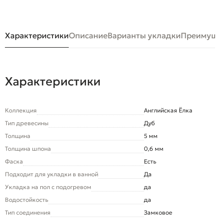
Характеристики
Описание
Варианты укладки
Преимуще
Характеристики
Коллекция
Английская Ёлка
Тип древесины
Дуб
Толщина
5 мм
Толщина шпона
0,6 мм
Фаска
Есть
Подходит для укладки в ванной
Да
Укладка на пол c подогревом
да
Водостойкость
да
Тип соединения
Замковое